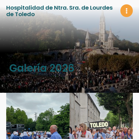
Ir
Hospitalidad de Ntra. Sra. de Lourdes
al
de Toledo
MAI
contenido
MEN
Galería 2026