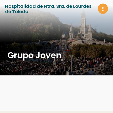
Ir
Hospitalidad de Ntra. Sra. de Lourdes
al
de Toledo
MAI
contenido
MEN
Grupo Joven